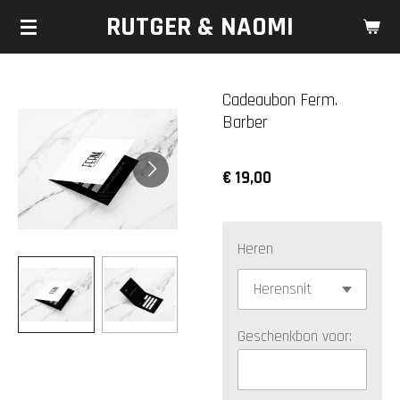
RUTGER & NAOMI
Ga
direct
naar
de
Cadeaubon Ferm.
hoofdinhoud
Barber
€ 19,00
Heren
Geschenkbon voor: