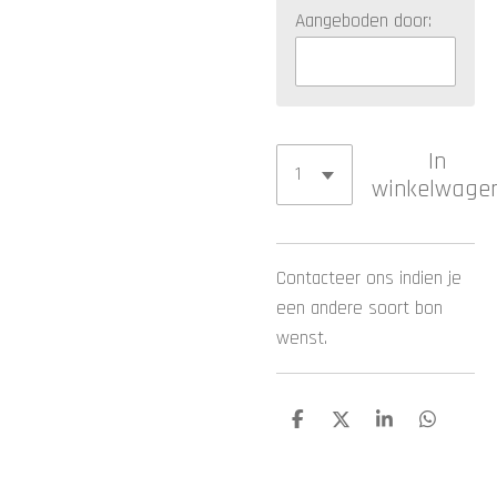
Aangeboden door:
In
winkelwage
Contacteer ons indien je
een andere soort bon
wenst.
D
D
S
D
e
e
h
e
l
e
a
l
e
l
r
e