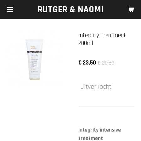
RUTGER & NAOMI
Ga
direct
naar
de
Intergity Treatment
hoofdinhoud
200ml
€ 23,50
€ 28,50
Uitverkocht
integrity intensive
treatment