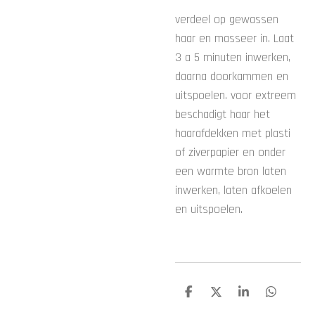
verdeel op gewassen
haar en masseer in. Laat
3 a 5 minuten inwerken,
daarna doorkammen en
uitspoelen. voor extreem
beschadigt haar het
haarafdekken met plasti
of ziverpapier en onder
een warmte bron laten
inwerken, laten afkoelen
en uitspoelen.
D
D
S
D
e
e
h
e