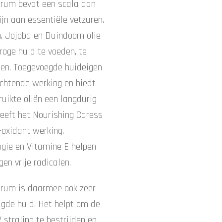
erum bevat een scala aan
zijn aan essentiële vetzuren.
, Jojoba en Duindoorn olie
roge huid te voeden, te
men.
Toegevoegde huideigen
chtende werking en biedt
uikte oliën een langdurig
eeft het Nourishing Caress
-oxidant werking.
gie en Vitamine E helpen
en vrije radicalen.
erum is daarmee ook zeer
igde huid. Het helpt om de
 straling te bestrijden en