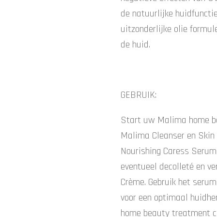
de natuurlijke huidfunctie
uitzonderlijke olie formul
de huid.
GEBRUIK:
Start uw Malima home b
Malima Cleanser en Skin 
Nourishing Caress Serum 
eventueel decolleté en v
Crème. Gebruik het serum
voor een optimaal huidh
home beauty treatment c