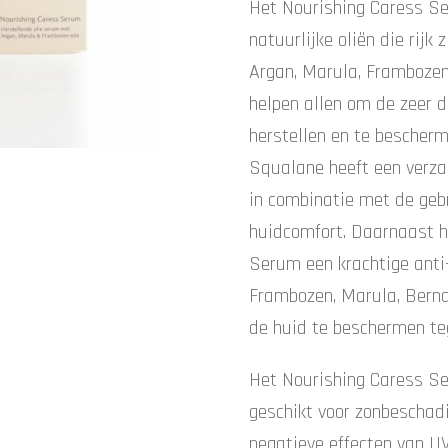
Het Nourishing Caress S
natuurlijke oliën die rijk 
Argan, Marula, Frambozen
helpen allen om de zeer d
herstellen en te bescher
Squalane heeft een verza
in combinatie met de gebr
huidcomfort.
Daarnaast h
Serum een krachtige anti
Frambozen, Marula, Berna
de huid te beschermen teg
Het Nourishing Caress S
geschikt voor zonbeschad
negatieve effecten van UV