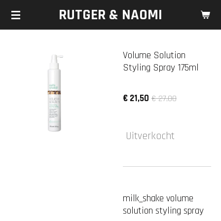
RUTGER & NAOMI
Ga
direct
naar
de
Volume Solution
hoofdinhoud
Styling Spray 175ml
€ 21,50
€ 27,00
Uitverkocht
milk_shake volume
solution styling spray