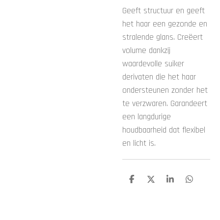
Geeft structuur en geeft
het haar een gezonde en
stralende glans. Creëert
volume dankzij
waardevolle suiker
derivaten die het haar
ondersteunen zonder het
te verzwaren. Garandeert
een langdurige
houdbaarheid dat flexibel
en licht is.
D
D
S
D
e
e
h
e
l
e
a
l
e
l
r
e
n
e
n