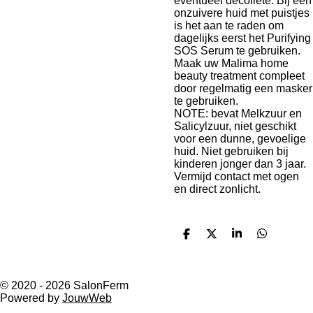
eventueel decolleté. Bij een
onzuivere huid met puistjes
is het aan te raden om
dagelijks eerst het Purifying
SOS Serum te gebruiken.
Maak uw Malima home
beauty treatment compleet
door regelmatig een masker
te gebruiken.
NOTE: bevat Melkzuur en
Salicylzuur, niet geschikt
voor een dunne, gevoelige
huid. Niet gebruiken bij
kinderen jonger dan 3 jaar.
Vermijd contact met ogen
en direct zonlicht.
D
D
S
D
e
e
h
e
l
e
a
l
e
l
r
e
n
e
n
© 2020 - 2026 SalonFerm
Powered by
JouwWeb