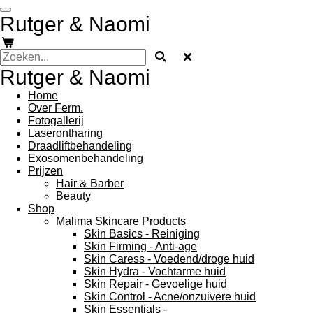
Ga
Rutger & Naomi
direct
naar
de
hoofdinhoud
Rutger & Naomi
Home
Over Ferm.
Fotogallerij
Laserontharing
Draadliftbehandeling
Exosomenbehandeling
Prijzen
Hair & Barber
Beauty
Shop
Malima Skincare Products
Skin Basics - Reiniging
Skin Firming - Anti-age
Skin Caress - Voedend/droge huid
Skin Hydra - Vochtarme huid
Skin Repair - Gevoelige huid
Skin Control - Acne/onzuivere huid
Skin Essentials -