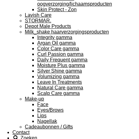
oogverzorging/lichaamsproducten
Skin Protect - Zon
Lavish Care
STORMAR.
Depot Male Products
Milk_shake haarverzorgingsproducten
Integrity gamma
Argan Oil gamma
Color Care gamma
Curl Passion gamma
Daily Frequent gamma
Moisture Plus gamma
Silver Shine gamma
Volumizing gamma
Leave In Treatments
Natural Care gamma
Scalp Care gamma
Make-up
Face
Eyes/Brows
Lips
Nagellak
Cadeaubonnen / Gifts
Contact
Zoeken