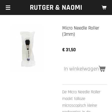
RUTGER & NAOMI
Ga
direct
naar
de
Micro Needle Roller
hoofdinhoud
(3mm)
€ 31,50
In winkelwagen
De Micro Needle Roller
maakt talloze
microscopisch kleine