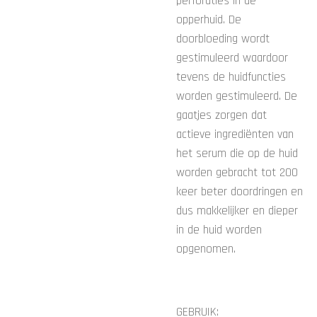
perforaties in de
opperhuid. De
doorbloeding wordt
gestimuleerd waardoor
tevens de huidfuncties
worden gestimuleerd. De
gaatjes zorgen dat
actieve ingrediënten van
het serum die op de huid
worden gebracht tot 200
keer beter doordringen en
dus makkelijker en dieper
in de huid worden
opgenomen.
GEBRUIK: