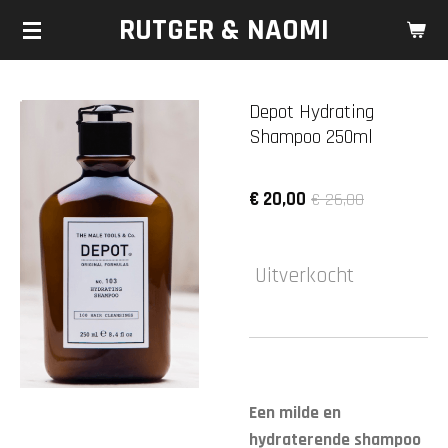
RUTGER & NAOMI
Ga
direct
naar
de
Depot Hydrating
hoofdinhoud
Shampoo 250ml
€ 20,00
€ 26,00
Uitverkocht
Een milde en
hydraterende shampoo