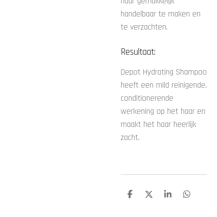
haar gemakkelijk
handelbaar te maken en
te verzachten.
Resultaat:
Depot Hydrating Shampoo
heeft een mild reinigende,
conditionerende
werkening op het haar en
maakt het haar heerlijk
zacht.
D
D
S
D
e
e
h
e
l
e
a
l