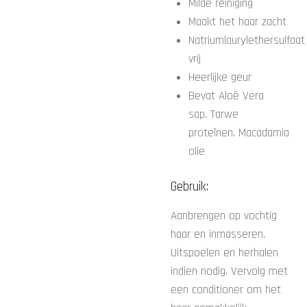
Milde reiniging
Maakt het haar zacht
Natriumlaurylethersulfaat
vrij
Heerlijke geur
Bevat Aloë Vera
sap, Tarwe
proteïnen, Macadamia
olie
Gebruik:
Aanbrengen op vochtig
haar en inmasseren.
Uitspoelen en herhalen
indien nodig. Vervolg met
een conditioner om het