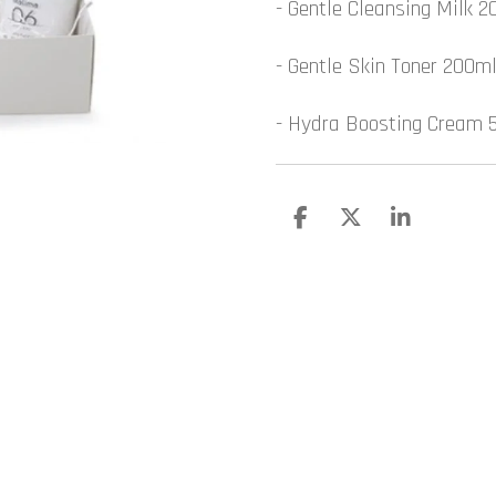
- Gentle Cleansing Milk 
- Gentle Skin Toner 200m
- Hydra Boosting Cream 
D
D
S
e
e
h
l
e
a
e
l
r
n
e