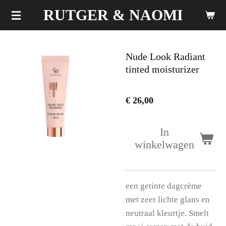
Ga
RUTGER & NAOMI
direct
naar
de
Nude Look Radiant
hoofdinhoud
tinted moisturizer
€ 26,00
In
winkelwagen
een getinte dagcrème
met zeer lichte glans en
neutraal kleurtje. Smelt