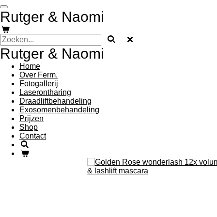
Ga
Rutger & Naomi
direct
naar
de
hoofdinhoud
Rutger & Naomi
Home
Over Ferm.
Fotogallerij
Laserontharing
Draadliftbehandeling
Exosomenbehandeling
Prijzen
Shop
Contact