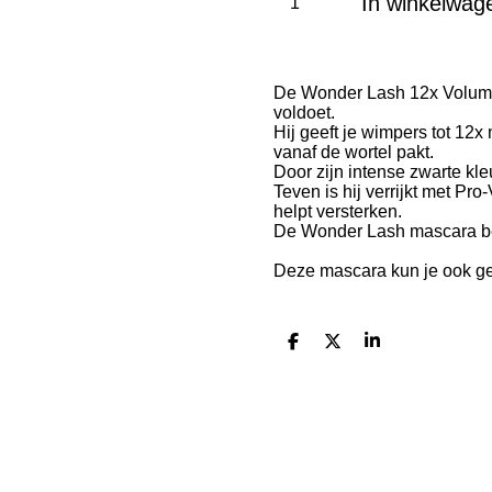
In winkelwag
De Wonder Lash 12x Volume
voldoet.
Hij geeft je wimpers tot 12
vanaf de wortel pakt.
Door zijn intense zwarte kle
Teven is hij verrijkt met P
helpt versterken.
De Wonder Lash mascara beva
Deze mascara kun je ook ge
D
D
S
e
e
h
l
e
a
e
l
r
n
e